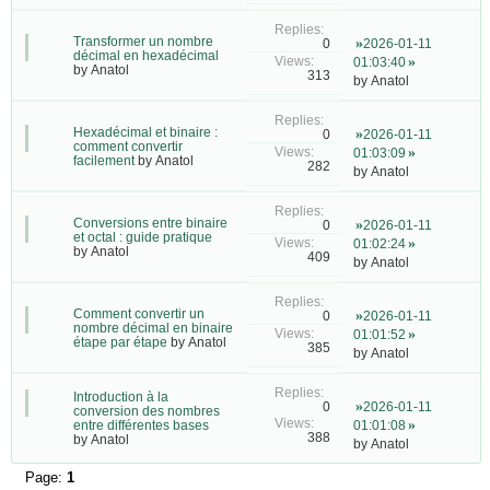
Transformer un nombre
2026-01-11
0
décimal en hexadécimal
01:03:40
by
Anatol
313
by
Anatol
Hexadécimal et binaire :
2026-01-11
0
comment convertir
01:03:09
facilement
by
Anatol
282
by
Anatol
Conversions entre binaire
2026-01-11
0
et octal : guide pratique
01:02:24
by
Anatol
409
by
Anatol
Comment convertir un
2026-01-11
0
nombre décimal en binaire
01:01:52
étape par étape
by
Anatol
385
by
Anatol
Introduction à la
2026-01-11
0
conversion des nombres
entre différentes bases
01:01:08
388
by
Anatol
by
Anatol
Page:
1