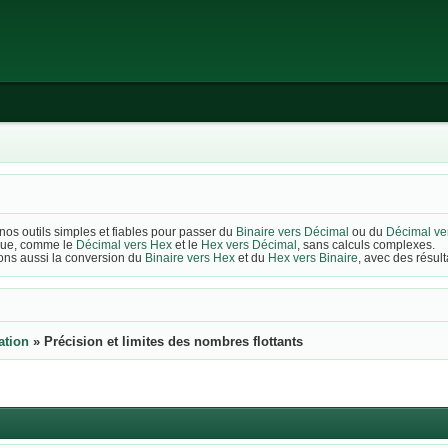
nos outils simples et fiables pour passer du
Binaire vers Décimal
ou du
Décimal ver
tique, comme le
Décimal vers Hex
et le
Hex vers Décimal
, sans calculs complexes.
ons aussi la conversion du
Binaire vers Hex
et du
Hex vers Binaire
, avec des résult
ation
»
Précision et limites des nombres flottants