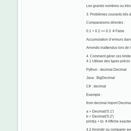
Les grands nombres ou très 
3. Problèmes courants liés à
Comparaisons directes :
0.1 + 0.2 == 0.3 # False
Accumulation d’erreurs dans
Arrondis inattendus lors de l
4. Comment gérer ces limite
4.1 Utiliser des types précis
Python : decimal.Decimal
Java : BigDecimal
C# : decimal
Exemple :
from decimal import Decima
a = Decimal('0.1')
b = Decimal('0.2')
print(a + b) # Affiche exact
4.2 Arrondir ou comparer av