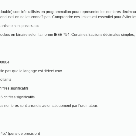
, double) sont très utilisés en programmation pour représenter les nombres décimaux 
tendus si on ne les connaît pas. Comprendre ces limites est essentiel pour éviter les
tants ne sont pas exacts
stockés en binaire selon la norme IEEE 754. Certaines fractions décimales simple
000004
ifie pas que le langage est défectueux.
lottants
iffres significatifs
 chiffres significatifs
 les nombres sont arrondis automatiquement par l’ordinateur.
457 (perte de précision)