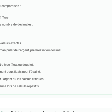
e comparaison :
 # True
r le nombre de décimales :
s valeurs exactes
anipuler de l’argent, préférez int ou decimal.
re type (float ou double).
nt deux floats pour l’égalité.
 l’argent ou les calculs critiques.
ance lors de calculs répétitifs.