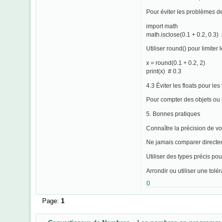
Pour éviter les problèmes d
import math
math.isclose(0.1 + 0.2, 0.3)
Utiliser round() pour limite
x = round(0.1 + 0.2, 2)
print(x) # 0.3
4.3 Éviter les floats pour le
Pour compter des objets ou m
5. Bonnes pratiques
Connaître la précision de vot
Ne jamais comparer directeme
Utiliser des types précis pour
Arrondir ou utiliser une tolér
0
Page:
1