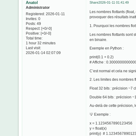
Anatol
Share
2026-01-11 01:41:49
Administrator
Les nombres flottants (float
Registered
: 2026-01-11
provoquer des résultats inat
Invites:
0
Posts:
49
1. Pourquoi les nombres flot
Respect:
[+0/-0]
Positive:
[+0/-0]
Les nombres flottants sont 
Total time:
en binaire.
1 hour 32 minutes
Last visit:
Exemple en Python :
2026-01-14 02:07:09
print(0.1 + 0.2)
# Affiche : 0.30000000000
C’est normal et cela ne sign
2. Les limites des nombres f
Float 32 bits : précision ~7 ch
Double 64 bits : précision ~16
Au-delà de cette précision,
💡 Exemple :
x = 1.1234567890123456
y = float(x)
print(y) # 1.1234567890123